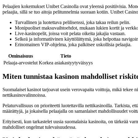
Pelaajien kokemukset Unibet Casinolla ovat yleensä positiivisia. Monet
pelaajia, sillä se tuo aitoja pelitunnelmia suoraan kotiin. Unibet Casi
Turvallinen ja luotettava pelilisenssi, joka takaa reilun pelin.
Monipuoliset maksuvaihtoehdot, mukaan lukien kortit ja verkk
Live-kasinopelit, joissa voit pelata oikeita jakajia vastaan.
Selkeä ja informatiivinen käyttöliittymä, joka helpottaa navigoin
Erinomainen VIP-ohjelma, joka palkitsee uskollisia pelaajia.
Ominaisuus
Tieto
Pelaaja-arvostelut
Korkea asiakastyytyväisyys
Miten tunnistaa kasinon mahdolliset riskit
Suomalaiset kasinot tarjoavat usein verovapaita voittoja, mikä tekee nii
nettikasinovalinnoissa.
Pelaturvallisuus on prioriteetti luotettavilla nettikasinoilla. Tarkista,
määrättyjä, ja jokaisella pelaajalla on samanlaiset mahdollisuudet voitt
Erityisesti, kun tarkastelet uusia suomalaisia kasinoita, on tärkeää varm
mahdolliset ongelmat tulevaisuudessa.