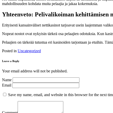
mahdollisuuden kohdata muita pelaajia ja jakaa kokemuksia.
Yhteenveto: Pelivalikoiman kehittämisen 
Erityisesti kansainväliset nettikasinot tarjoavat usein laajemman vali
Nopeat nostot ovat nykyisin tärkeä osa pelaajien odotuksia. Kun kasin
Pelaajien on tärkeää tutustua eri kasinoiden tarjontaan ja etuihin. Tä
Posted in
Uncategorized
Leave a Reply
Your email address will not be published.
Name
Email
Save my name, email, and website in this browser for the next ti
Comment