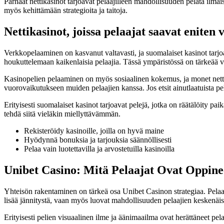
Parhaat nettikasinot tarjoavat pelaajilleen mahdollisuuden pelata ilmai
myös kehittämään strategioita ja taitoja.
Nettikasinot, joissa pelaajat saavat eniten 
Verkkopelaaminen on kasvanut valtavasti, ja suomalaiset kasinot tarjoavat
houkuttelemaan kaikenlaisia pelaajia. Tässä ympäristössä on tärkeää val
Kasinopelien pelaaminen on myös sosiaalinen kokemus, ja monet nettikas
vuorovaikutukseen muiden pelaajien kanssa. Jos etsit ainutlaatuista p
Erityisesti suomalaiset kasinot tarjoavat pelejä, jotka on räätälöity pai
tehdä siitä vieläkin miellyttävämmän.
Rekisteröidy kasinoille, joilla on hyvä maine
Hyödynnä bonuksia ja tarjouksia säännöllisesti
Pelaa vain luotettavilla ja arvostetuilla kasinoilla
Unibet Casino: Mitä Pelaajat Ovat Oppine
Yhteisön rakentaminen on tärkeä osa Unibet Casinon strategiaa. Pelaajat 
lisää jännitystä, vaan myös luovat mahdollisuuden pelaajien keskenä
Erityisesti pelien visuaalinen ilme ja äänimaailma ovat herättäneet pe