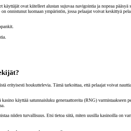
 käyttäjät ovat kiitelleet alustan sujuvaa navigointia ja nopeaa pääsyä 
no on onnistunut luomaan ympäristön, jossa pelaajat voivat keskittyä pela
opankit.
tia.
ekijät?
stä erityisesti houkuttelevia. Tämä tarkoittaa, että pelaajat voivat nautt
 että kasino käyttää satunnaisluku generaattoreita (RNG) varmistaakseen pe
aa.
istaa niiden turvallisuus. Etsi tietoa siitä, miten uusilla kasinoilla on v