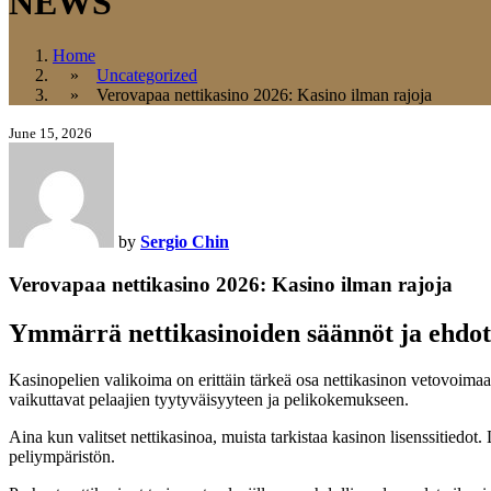
NEWS
Home
»
Uncategorized
» Verovapaa nettikasino 2026: Kasino ilman rajoja
June 15, 2026
by
Sergio Chin
Verovapaa nettikasino 2026: Kasino ilman rajoja
Ymmärrä nettikasinoiden säännöt ja ehdot
Kasinopelien valikoima on erittäin tärkeä osa nettikasinon vetovoima
vaikuttavat pelaajien tyytyväisyyteen ja pelikokemukseen.
Aina kun valitset nettikasinoa, muista tarkistaa kasinon lisenssitiedot. 
peliympäristön.