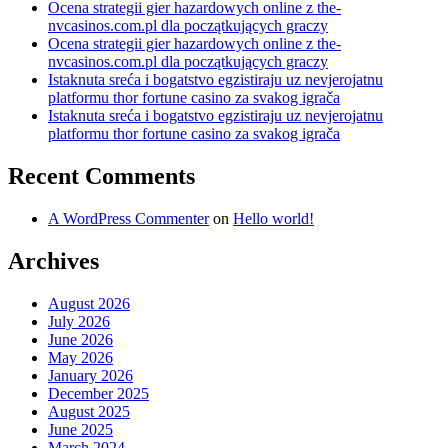
Ocena strategii gier hazardowych online z the-
nvcasinos.com.pl dla początkujących graczy
Ocena strategii gier hazardowych online z the-
nvcasinos.com.pl dla początkujących graczy
Istaknuta sreća i bogatstvo egzistiraju uz nevjerojatnu
platformu thor fortune casino za svakog igrača
Istaknuta sreća i bogatstvo egzistiraju uz nevjerojatnu
platformu thor fortune casino za svakog igrača
Recent Comments
A WordPress Commenter
on
Hello world!
Archives
August 2026
July 2026
June 2026
May 2026
January 2026
December 2025
August 2025
June 2025
March 2024