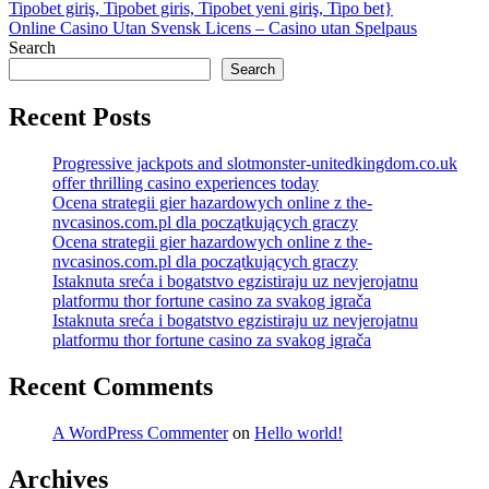
Tipobet giriş, Tipobet giris, Tipobet yeni giriş, Tipo bet}
navigation
Online Casino Utan Svensk Licens – Casino utan Spelpaus
Search
Search
Recent Posts
Progressive jackpots and slotmonster-unitedkingdom.co.uk
offer thrilling casino experiences today
Ocena strategii gier hazardowych online z the-
nvcasinos.com.pl dla początkujących graczy
Ocena strategii gier hazardowych online z the-
nvcasinos.com.pl dla początkujących graczy
Istaknuta sreća i bogatstvo egzistiraju uz nevjerojatnu
platformu thor fortune casino za svakog igrača
Istaknuta sreća i bogatstvo egzistiraju uz nevjerojatnu
platformu thor fortune casino za svakog igrača
Recent Comments
A WordPress Commenter
on
Hello world!
Archives