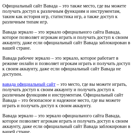
Официальный сайт Вавада – это также место, где вы можете
получать доступ к различным функциям и инструментам,
таким как история игр, статистика игр, а также доступ к
различным типам игр.
Вавада зеркало – это зеркало официального сайта Вавада,
которое позволяет игрокам играть и получать доступ к своим
аккаунту, даже если официальный сайт Вавада заблокирован в
вашей стране.
Вавада рабочее зеркало – это зеркало, которое работает в
режиме онлайн и позволяет игрокам играть и получать доступ
к своим аккаунту, даже если официальный сайт Вавада не
доступен.
вавада официальный сайт
– это место, где вы можете играть,
получать доступ к своим аккаунту и получать доступ к
различным функциям и инструментам. Официальный сайт
Вавада – это безопасное и надежное место, где вы можете
играть и получать доступ к своим аккаунту.
Вавада зеркало – это зеркало официального сайта Вавада,
которое позволяет игрокам играть и получать доступ к своим
аккаунту, даже если официальный сайт Вавада заблокирован в
вашей стране.