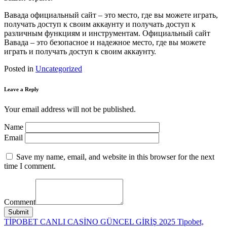
Вавада официальный сайт – это место, где вы можете играть,
получать доступ к своим аккаунту и получать доступ к
различным функциям и инструментам. Официальный сайт
Вавада – это безопасное и надежное место, где вы можете
играть и получать доступ к своим аккаунту.
Posted in
Uncategorized
Leave a Reply
Your email address will not be published.
Name
Email
Save my name, email, and website in this browser for the next
time I comment.
Comment
Submit
Post
TİPOBET CANLI CASİNO GÜNCEL GİRİŞ 2025 Tipobet,