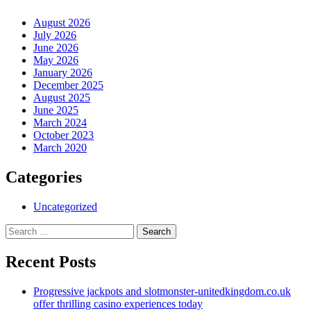
August 2026
July 2026
June 2026
May 2026
January 2026
December 2025
August 2025
June 2025
March 2024
October 2023
March 2020
Categories
Uncategorized
Search
for:
Recent Posts
Progressive jackpots and slotmonster-unitedkingdom.co.uk
offer thrilling casino experiences today