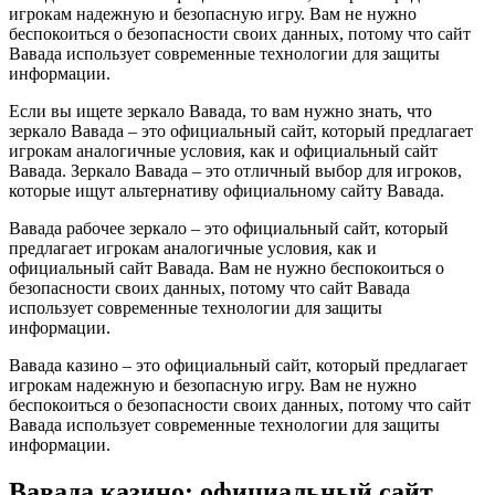
игрокам надежную и безопасную игру. Вам не нужно
беспокоиться о безопасности своих данных, потому что сайт
Вавада использует современные технологии для защиты
информации.
Если вы ищете зеркало Вавада, то вам нужно знать, что
зеркало Вавада – это официальный сайт, который предлагает
игрокам аналогичные условия, как и официальный сайт
Вавада. Зеркало Вавада – это отличный выбор для игроков,
которые ищут альтернативу официальному сайту Вавада.
Вавада рабочее зеркало – это официальный сайт, который
предлагает игрокам аналогичные условия, как и
официальный сайт Вавада. Вам не нужно беспокоиться о
безопасности своих данных, потому что сайт Вавада
использует современные технологии для защиты
информации.
Вавада казино – это официальный сайт, который предлагает
игрокам надежную и безопасную игру. Вам не нужно
беспокоиться о безопасности своих данных, потому что сайт
Вавада использует современные технологии для защиты
информации.
Вавада казино: официальный сайт,