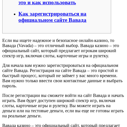
это и как использовать
Как зарегистрироваться на
официальном сайте Вавада
Если вы ищете надежное и безопасное онлайн-казино, то
Вавада (Vavada) – это отличный выбор. Вавада казино – это
официальный сайт, который предлагает игрокам широкий
спектр игр, включая слоты, карточные игры и рулетку.
Для начала вам нужно зарегистрироваться на официальном
сайте Вавада. Регистрация на сайте Вавада – это простой и
быстрый процесс, который не займет у вас много времени.
Вам нужно только ввести свои контактные данные и выбрать
пароль.
После регистрации вы сможете войти на сайт Вавада и начать
играть. Вам будет доступен широкий спектр игр, включая
слоты, карточные игры и рулетку. Вы можете играть на
деньги или на тестовые деньги, если вы еще не готовы играть
на реальные деньги.
Вавада казино – это официальный сайт, который предлагает