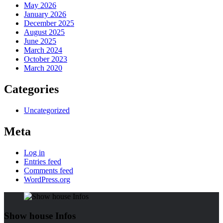
May 2026
January 2026
December 2025
August 2025
June 2025
March 2024
October 2023
March 2020
Categories
Uncategorized
Meta
Log in
Entries feed
Comments feed
WordPress.org
Show house Infos