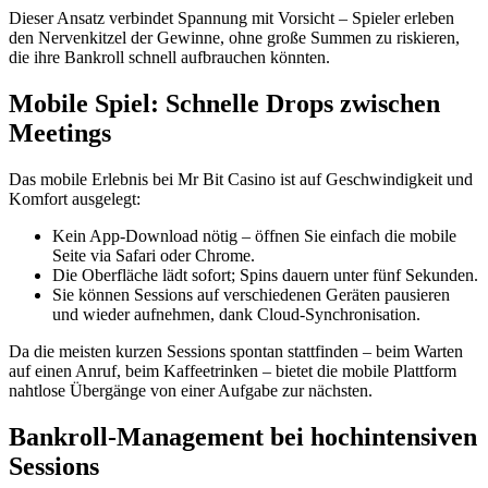
Dieser Ansatz verbindet Spannung mit Vorsicht – Spieler erleben
den Nervenkitzel der Gewinne, ohne große Summen zu riskieren,
die ihre Bankroll schnell aufbrauchen könnten.
Mobile Spiel: Schnelle Drops zwischen
Meetings
Das mobile Erlebnis bei Mr Bit Casino ist auf Geschwindigkeit und
Komfort ausgelegt:
Kein App-Download nötig – öffnen Sie einfach die mobile
Seite via Safari oder Chrome.
Die Oberfläche lädt sofort; Spins dauern unter fünf Sekunden.
Sie können Sessions auf verschiedenen Geräten pausieren
und wieder aufnehmen, dank Cloud-Synchronisation.
Da die meisten kurzen Sessions spontan stattfinden – beim Warten
auf einen Anruf, beim Kaffeetrinken – bietet die mobile Plattform
nahtlose Übergänge von einer Aufgabe zur nächsten.
Bankroll-Management bei hochintensiven
Sessions