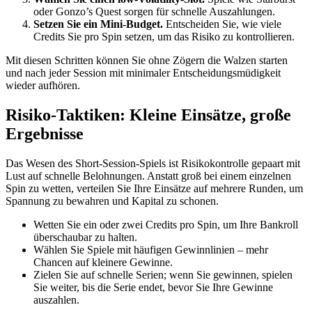
oder Gonzo’s Quest sorgen für schnelle Auszahlungen.
Setzen Sie ein Mini‑Budget.
Entscheiden Sie, wie viele
Credits Sie pro Spin setzen, um das Risiko zu kontrollieren.
Mit diesen Schritten können Sie ohne Zögern die Walzen starten
und nach jeder Session mit minimaler Entscheidungsmüdigkeit
wieder aufhören.
Risiko‑Taktiken: Kleine Einsätze, große
Ergebnisse
Das Wesen des Short‑Session‑Spiels ist Risikokontrolle gepaart mit
Lust auf schnelle Belohnungen. Anstatt groß bei einem einzelnen
Spin zu wetten, verteilen Sie Ihre Einsätze auf mehrere Runden, um
Spannung zu bewahren und Kapital zu schonen.
Wetten Sie ein oder zwei Credits pro Spin, um Ihre Bankroll
überschaubar zu halten.
Wählen Sie Spiele mit häufigen Gewinnlinien – mehr
Chancen auf kleinere Gewinne.
Zielen Sie auf schnelle Serien; wenn Sie gewinnen, spielen
Sie weiter, bis die Serie endet, bevor Sie Ihre Gewinne
auszahlen.