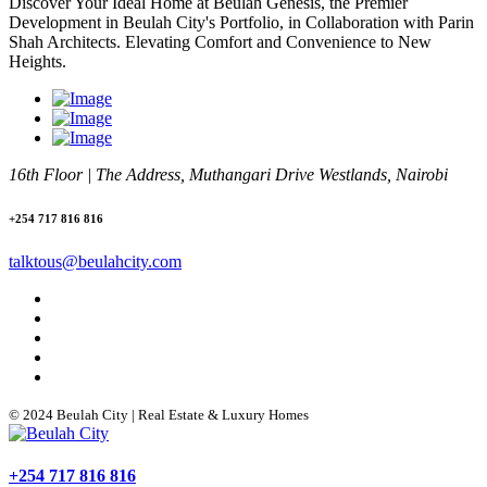
Discover Your Ideal Home at Beulah Genesis, the Premier
Development in Beulah City's Portfolio, in Collaboration with Parin
Shah Architects. Elevating Comfort and Convenience to New
Heights.
16th Floor | The Address, Muthangari Drive Westlands, Nairobi
+254 717 816 816
talktous@beulahcity.com
© 2024 Beulah City | Real Estate & Luxury Homes
+254 717 816 816