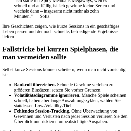
“Ich starte mit Spicy Meatballs Megaways, weil es
schnell und auffällig ist. Ich gewinne kleine Serien und
wechsle dann – insgesamt nicht mehr als zehn
Minuten.” — Sofia
Ihre Geschichten zeigen, wie kurze Sessions in ein geschäftiges
Leben passen und dennoch schnelle, befriedigende Ergebnisse
liefern.
Fallstricke bei kurzen Spielphasen, die
man vermeiden sollte
Selbst kurze Sessions können scheitern, wenn man nicht vorsichtig
ist:
Bankroll überziehen.
Schnelle Gewinne verleiten zu
größeren Einsätzen; setzen Sie vorher Grenzen.
Volatilitätsdiagramme ignorieren.
Manche Spiele scheinen
schnell, haben aber lange Auszahlungszyklen; wählen Sie
stattdessen Low‑Volatility‑Titel.
Fehlendes Session-Tracking.
Ohne Überwachung von
Gewinnen und Verlusten nach jeder Session verlieren Sie den
Überblick und riskieren unbeabsichtigte Ausgaben.