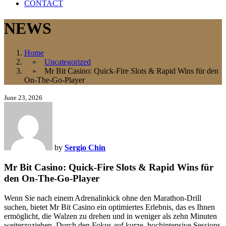
CONTACT
NEWS
Home
»
Uncategorized
» Mr Bit Casino: Quick‑Fire Slots & Rapid Wins für den
On‑The‑Go‑Player
June 23, 2026
by
Sergio Chin
Mr Bit Casino: Quick‑Fire Slots & Rapid Wins für
den On‑The‑Go‑Player
Wenn Sie nach einem Adrenalinkick ohne den Marathon-Drill
suchen, bietet Mr Bit Casino ein optimiertes Erlebnis, das es Ihnen
ermöglicht, die Walzen zu drehen und in weniger als zehn Minuten
weiterzuziehen. Durch den Fokus auf kurze, hochintensive Sessions