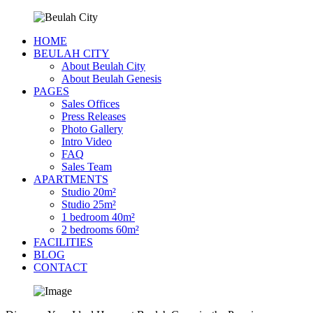
HOME
BEULAH CITY
About Beulah City
About Beulah Genesis
PAGES
Sales Offices
Press Releases
Photo Gallery
Intro Video
FAQ
Sales Team
APARTMENTS
Studio 20m²
Studio 25m²
1 bedroom 40m²
2 bedrooms 60m²
FACILITIES
BLOG
CONTACT