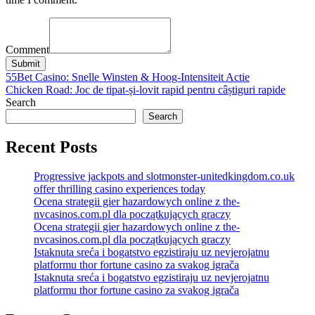
Comment
Submit
Post
55Bet Casino: Snelle Winsten & Hoog‑Intensiteit Actie
Chicken Road: Joc de tipat‑și‑lovit rapid pentru câștiguri rapide
navigation
Search
Search
Recent Posts
Progressive jackpots and slotmonster-unitedkingdom.co.uk
offer thrilling casino experiences today
Ocena strategii gier hazardowych online z the-
nvcasinos.com.pl dla początkujących graczy
Ocena strategii gier hazardowych online z the-
nvcasinos.com.pl dla początkujących graczy
Istaknuta sreća i bogatstvo egzistiraju uz nevjerojatnu
platformu thor fortune casino za svakog igrača
Istaknuta sreća i bogatstvo egzistiraju uz nevjerojatnu
platformu thor fortune casino za svakog igrača