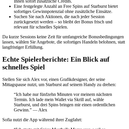
Ihnen sofort zusätzliche Credits.
Eine festgelegte Anzahl an Free Spins auf Starburst bietet
sofortiges Gewinnpotenzial ohne zusätzliche Einsätze.
Suchen Sie nach Aktionen, die nach jeder Session
zurückgesetzt werden – so bleibt der Bonus frisch und
relevant für schnelles Spielen.
Da kurze Sessions keine Zeit für umfangreiche Bonusbedingungen
lassen, wählen Sie Angebote, die sofortiges Handeln belohnen, statt
langfristiger Erfüllung.
Echte Spielerberichte: Ein Blick auf
schnelles Spiel
Stellen Sie sich Alex vor, einen Grafikdesigner, der seine
Mittagspause nutzt, um Starburst auf seinem Handy zu drehen:
“Ich habe nur fünfzehn Minuten vor meinem nächsten
Termin. Ich lade mein Wallet via Skrill auf, wähle
Starburst, und drei Spins bringen mir einen ordentlichen
Gewinn.” — Alex
Sofia nutzt die App während ihrer Zugfahrt: