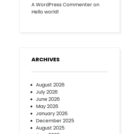
A WordPress Commenter
on
Hello world!
ARCHIVES
August 2026
July 2026
June 2026
May 2026
January 2026
December 2025
August 2025