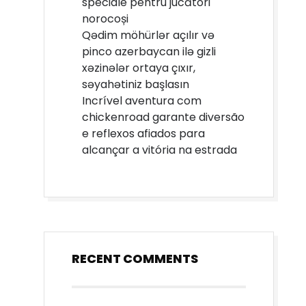
speciale pentru jucători
norocoși
Qədim möhürlər açılır və
pinco azerbaycan ilə gizli
xəzinələr ortaya çıxır,
səyahətiniz başlasın
Incrível aventura com
chickenroad garante diversão
e reflexos afiados para
alcançar a vitória na estrada
RECENT COMMENTS