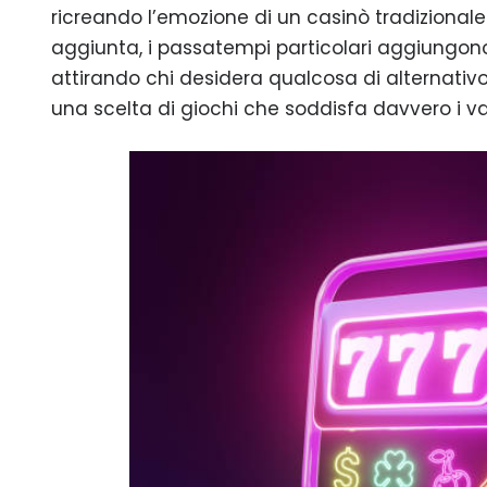
ricreando l’emozione di un casinò tradizionale
aggiunta, i passatempi particolari aggiungono
attirando chi desidera qualcosa di alternativo
una scelta di giochi che soddisfa davvero i vari 