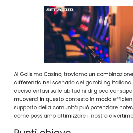
Al Golisimo Casino, troviamo un combinazione 
differenzia nel scenario del gambling italian
decisa enfasi sulle abitudini di gioco consap
muoverci in questo contesto in modo efficiente
supporto della comunità può potenziare note
come possiamo ottimizzare il nostro divertim
Punti chiave