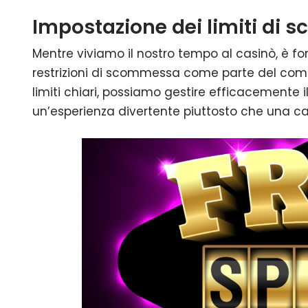
Impostazione dei limiti di
Mentre viviamo il nostro tempo al casinò, è fo
restrizioni di scommessa come parte del co
limiti chiari, possiamo gestire efficacemente il
un’esperienza divertente piuttosto che una ca