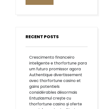
RECENT POSTS
Crescimento financeiro
inteligente e thorfortune para
um futuro promissor agora
Authentique divertissement
avec thorfortune casino et
gains potentiels
considérables désormais
Entuziasmul crește cu
thorfortune casino și oferte