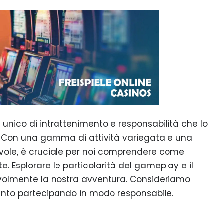
unico di intrattenimento e responsabilità che lo
o. Con una gamma di attività variegata e una
evole, è cruciale per noi comprendere come
. Esplorare le particolarità del gameplay e il
volmente la nostra avventura. Consideriamo
ento partecipando in modo responsabile.