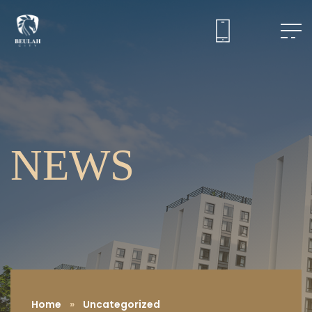
NEWS
Home
»
Uncategorized