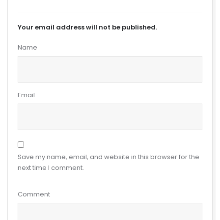
Your email address will not be published.
Name
Email
Save my name, email, and website in this browser for the
next time I comment.
Comment