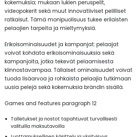
kokemuksia; mukaan lukien peruspelit,
videopokerit sekä muut innovatiiviset pelilliset
ratkaisut. Tämä monipuolisuus tukee erilaisten
pelaajien tarpeita ja mieltymyksiä.
Erikoisominaisuudet ja kampanjat: pelaajat
voivat kohdata erikoisominaisuuksia sekä
kampanjoita, jotka tekevät pelaamisesta
kiinnostavampaa. Tällaiset ominaisuudet voivat
tuoda lisäarvoa ja rohkaista pelaajia tutkimaan
uusia pelejä sekä kokemuksia brändin sisällä.
Games and features paragraph 12
Talletukset ja nostot tapahtuvat turvallisesti
valituilla maksutavoilla
Luottamuksellinen käsittely ja yksityisyys