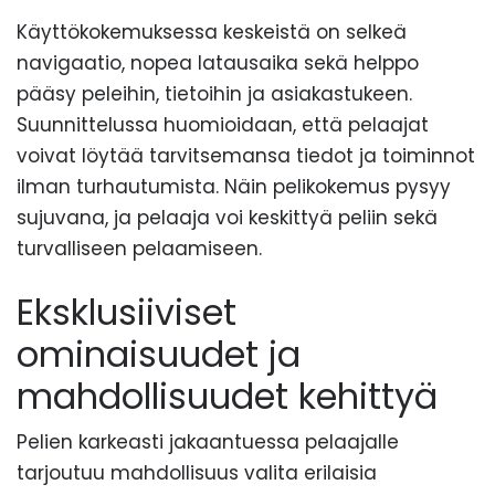
Käyttökokemuksessa keskeistä on selkeä
navigaatio, nopea latausaika sekä helppo
pääsy peleihin, tietoihin ja asiakastukeen.
Suunnittelussa huomioidaan, että pelaajat
voivat löytää tarvitsemansa tiedot ja toiminnot
ilman turhautumista. Näin pelikokemus pysyy
sujuvana, ja pelaaja voi keskittyä peliin sekä
turvalliseen pelaamiseen.
Eksklusiiviset
ominaisuudet ja
mahdollisuudet kehittyä
Pelien karkeasti jakaantuessa pelaajalle
tarjoutuu mahdollisuus valita erilaisia