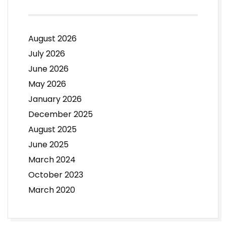
August 2026
July 2026
June 2026
May 2026
January 2026
December 2025
August 2025
June 2025
March 2024
October 2023
March 2020