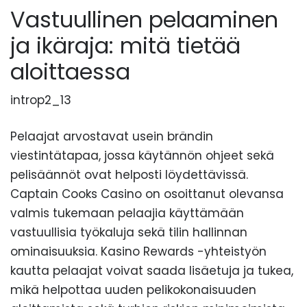
Vastuullinen pelaaminen
ja ikäraja: mitä tietää
aloittaessa
introp2_13
Pelaajat arvostavat usein brändin
viestintätapaa, jossa käytännön ohjeet sekä
pelisäännöt ovat helposti löydettävissä.
Captain Cooks Casino on osoittanut olevansa
valmis tukemaan pelaajia käyttämään
vastuullisia työkaluja sekä tilin hallinnan
ominaisuuksia. Kasino Rewards -yhteistyön
kautta pelaajat voivat saada lisäetuja ja tukea,
mikä helpottaa uuden pelikokonaisuuden