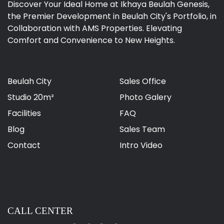
Discover Your Ideal Home at Ikhaya Beulah Genesis,
the Premier Development in Beulah City's Portfolio, in
Collaboration with AMS Properties. Elevating
Comfort and Convenience to New Heights.
Beulah City
Sales Office
Studio 20m²
Photo Galery
Facilities
FAQ
Blog
Sales Team
Contact
Intro Video
CALL CENTER