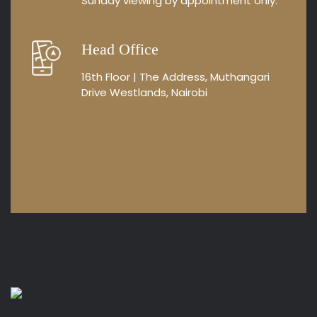
Sunday viewing by appointment
only.
Head Office
16th Floor | The Address, Muthangari
Drive Westlands, Nairobi