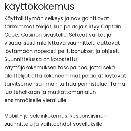
käyttökokemus
Käyttöliittymän selkeys ja navigointi ovat
tärkeimmät tekijät, kun pelaaja siirtyy Captain
Cooks Casinon sivustolle. Selkeät valikot ja
visuaalisesti miellyttävä suunnittelu auttavat
löytämään nopeasti pelit, bonukset ja ohjeet.
Suunnittelussa on korostettu
käyttäjäkokemuksen tasapainoa, jotta sekä
aloittelijat että kokeneemmat pelaajat löytävät
tarvitsemansa ilman turhaa ponnistelua. Tämä
luo tehokkaan ja mutkattoman alun
ensimmäiselle vierailulle.
Mobiili- ja selainkokemus: Responsiivinen
suunnittelu ja vaihtoehdot sovelluksille.