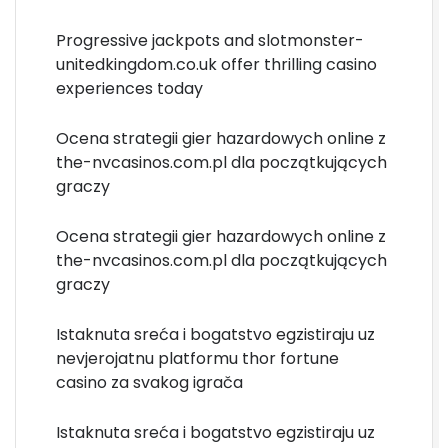
Progressive jackpots and slotmonster-
unitedkingdom.co.uk offer thrilling casino
experiences today
Ocena strategii gier hazardowych online z
the-nvcasinos.com.pl dla początkujących
graczy
Ocena strategii gier hazardowych online z
the-nvcasinos.com.pl dla początkujących
graczy
Istaknuta sreća i bogatstvo egzistiraju uz
nevjerojatnu platformu thor fortune
casino za svakog igrača
Istaknuta sreća i bogatstvo egzistiraju uz