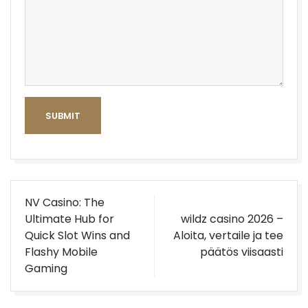
SUBMIT
Post
NV Casino: The
navigation
Ultimate Hub for
wildz casino 2026 –
Quick Slot Wins and
Aloita, vertaile ja tee
Flashy Mobile
päätös viisaasti
Gaming