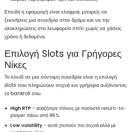
Επειδή η εφαρμογή είναι ελαφριά, μπορείς να
ξεκινήσεις μια συνεδρία στον δρόμο και να την
ολοκληρώσεις στο λεωφορείο σπίτι χωρίς να χάσεις
χρόνο ή δεδομένα.
Επιλογή Slots για Γρήγορες
Νίκες
Το κλειδί σε μια σύντομη συνεδρία είναι η επιλογή
slots που πληρώνουν συχνά και γρήγορα αυξάνοντας
το bankroll σου.
High RTP
– αναζήτησε τίτλους με ποσοστό return-to-
player πάνω από 96 %.
Low volatility
– αυτά χτυπούν πιο συχνά αλλά με