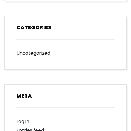
CATEGORIES
Uncategorized
META
Log in
Entries feed