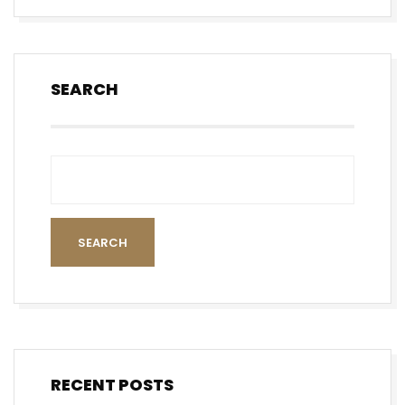
SEARCH
SEARCH
RECENT POSTS