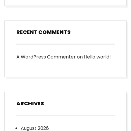
RECENT COMMENTS
A WordPress Commenter
on
Hello world!
ARCHIVES
August 2026