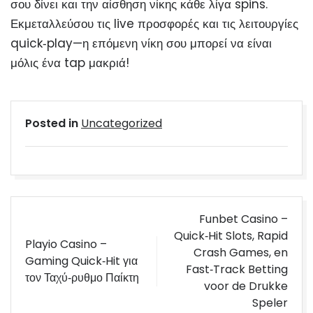
σου δίνει και την αίσθηση νίκης κάθε λίγα spins.
Εκμεταλλεύσου τις live προσφορές και τις λειτουργίες
quick‑play—η επόμενη νίκη σου μπορεί να είναι
μόλις ένα tap μακριά!
Posted in
Uncategorized
Post
Funbet Casino –
navigation
Quick‑Hit Slots, Rapid
Playio Casino –
Crash Games, en
Gaming Quick‑Hit για
Fast‑Track Betting
τον Ταχύ‑ρυθμο Παίκτη
voor de Drukke
Speler