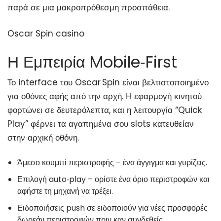
παρά σε μια μακροπρόθεσμη προσπάθεια.
Oscar Spin casino
Η Εμπειρία Mobile‑First
Το interface του Oscar Spin είναι βελτιστοποιημένο
για οθόνες αφής από την αρχή. Η εφαρμογή κινητού
φορτώνει σε δευτερόλεπτα, και η λειτουργία “Quick
Play” φέρνει τα αγαπημένα σου slots κατευθείαν
στην αρχική οθόνη.
Άμεσο κουμπί περιστροφής – ένα άγγιγμα και γυρίζεις.
Επιλογή auto‑play – ορίστε ένα όριο περιστροφών και
αφήστε τη μηχανή να τρέξει.
Ειδοποιήσεις push σε ειδοποιούν για νέες προσφορές
δωρεάν περιστροφών πριν καν συνδεθείς.