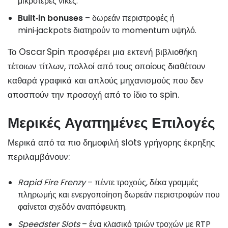
μικρότερες νίκες.
Built‑in bonuses
– δωρεάν περιστροφές ή
mini‑jackpots διατηρούν το momentum υψηλό.
Το Oscar Spin προσφέρει μια εκτενή βιβλιοθήκη
τέτοιων τίτλων, πολλοί από τους οποίους διαθέτουν
καθαρά γραφικά και απλούς μηχανισμούς που δεν
αποσπούν την προσοχή από το ίδιο το spin.
Μερικές Αγαπημένες Επιλογές
Μερικά από τα πιο δημοφιλή slots γρήγορης έκρηξης
περιλαμβάνουν:
Rapid Fire Frenzy
– πέντε τροχούς, δέκα γραμμές
πληρωμής και ενεργοποίηση δωρεάν περιστροφών που
φαίνεται σχεδόν αναπόφευκτη.
Speedster Slots
– ένα κλασικό τριών τροχών με RTP