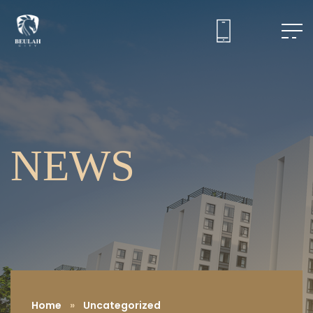
NEWS
Home
»
Uncategorized