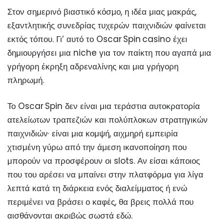
Στον σημερινό βιαστικό κόσμο, η ιδέα μιας μακράς,
εξαντλητικής συνεδρίας τυχερών παιχνιδιών φαίνεται
εκτός τόπου. Γι’ αυτό το Oscar Spin casino έχει
δημιουργήσει μια niche για τον παίκτη που αγαπά μια
γρήγορη έκρηξη αδρεναλίνης και μια γρήγορη
πληρωμή.
Το Oscar Spin δεν είναι μια τεράστια αυτοκρατορία
ατελείωτων τραπεζιών και πολύπλοκων στρατηγικών
παιχνιδιών· είναι μια κομψή, αιχμηρή εμπειρία
χτισμένη γύρω από την άμεση ικανοποίηση που
μπορούν να προσφέρουν οι slots. Αν είσαι κάποιος
που του αρέσει να μπαίνει στην πλατφόρμα για λίγα
λεπτά κατά τη διάρκεια ενός διαλείμματος ή ενώ
περιμένει να βράσει ο καφές, θα βρεις πολλά που
αισθάνονται ακριβώς σωστά εδώ.