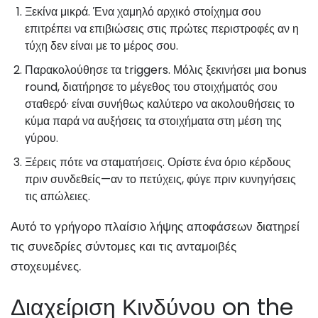
Ξεκίνα μικρά. Ένα χαμηλό αρχικό στοίχημα σου
επιτρέπει να επιβιώσεις στις πρώτες περιστροφές αν η
τύχη δεν είναι με το μέρος σου.
Παρακολούθησε τα triggers. Μόλις ξεκινήσει μια bonus
round, διατήρησε το μέγεθος του στοιχήματός σου
σταθερό· είναι συνήθως καλύτερο να ακολουθήσεις το
κύμα παρά να αυξήσεις τα στοιχήματα στη μέση της
γύρου.
Ξέρεις πότε να σταματήσεις. Ορίστε ένα όριο κέρδους
πριν συνδεθείς—αν το πετύχεις, φύγε πριν κυνηγήσεις
τις απώλειες.
Αυτό το γρήγορο πλαίσιο λήψης αποφάσεων διατηρεί
τις συνεδρίες σύντομες και τις ανταμοιβές
στοχευμένες.
Διαχείριση Κινδύνου on the