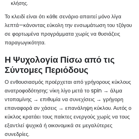
κλήσης.
Το κλειδί είναι ότι κάθε σενάριο απαιτεί μόνο λίγα
λεπτά—κάνοντας εύκολη την ενσωμάτωση του τζόγου
σε φορτωμένα προγράμματα χωρίς να θυσιάζεις
παραγωγικότητα.
Η Ψυχολογία Πίσω από τις
Σύντομες Περιόδους
Ο ενθουσιασμός προέρχεται από γρήγορους κύκλους
ανατροφοδότησης: νίκη λίγο μετά το spin → άλμα
ντοπαμίνης → επιθυμία να συνεχίσεις → γρήγορη
επαναφορά αν χάσεις → επανάληψη κύκλου. Αυτός ο
κύκλος κρατάει τους παίκτες ενεργούς χωρίς να τους
εξαντλεί ψυχικά ή οικονομικά σε μεγαλύτερες
συνεδρίες.