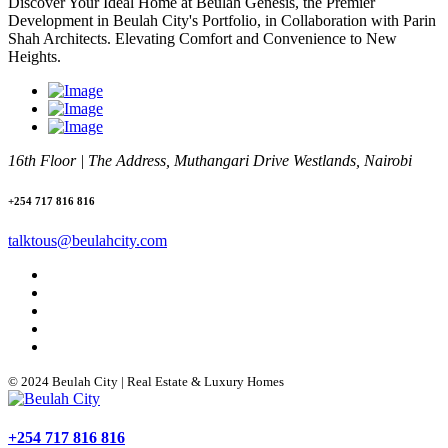
Discover Your Ideal Home at Beulah Genesis, the Premier
Development in Beulah City's Portfolio, in Collaboration with Parin
Shah Architects. Elevating Comfort and Convenience to New
Heights.
16th Floor | The Address, Muthangari Drive Westlands, Nairobi
+254 717 816 816
talktous@beulahcity.com
© 2024 Beulah City | Real Estate & Luxury Homes
+254 717 816 816