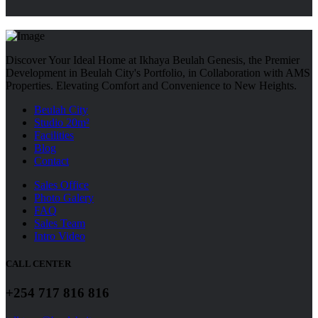
Discover Your Ideal Home at Ikhaya Beulah Genesis, the Premier
Development in Beulah City's Portfolio, in Collaboration with AMS
Properties. Elevating Comfort and Convenience to New Heights.
Beulah City
Studio 20m²
Facilities
Blog
Contact
Sales Office
Photo Galery
FAQ
Sales Team
Intro Video
CALL CENTER
+254 717 816 816