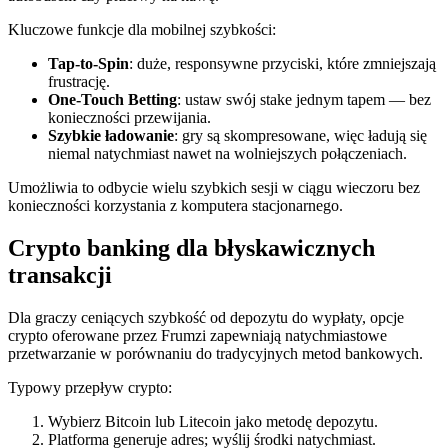
Kluczowe funkcje dla mobilnej szybkości:
Tap‑to‑Spin
: duże, responsywne przyciski, które zmniejszają
frustrację.
One‑Touch Betting
: ustaw swój stake jednym tapem — bez
konieczności przewijania.
Szybkie ładowanie
: gry są skompresowane, więc ładują się
niemal natychmiast nawet na wolniejszych połączeniach.
Umożliwia to odbycie wielu szybkich sesji w ciągu wieczoru bez
konieczności korzystania z komputera stacjonarnego.
Crypto banking dla błyskawicznych
transakcji
Dla graczy ceniących szybkość od depozytu do wypłaty, opcje
crypto oferowane przez Frumzi zapewniają natychmiastowe
przetwarzanie w porównaniu do tradycyjnych metod bankowych.
Typowy przepływ crypto:
Wybierz Bitcoin lub Litecoin jako metodę depozytu.
Platforma generuje adres; wyślij środki natychmiast.