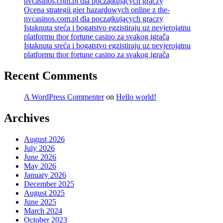
nvcasinos.com.pl dla początkujących graczy
Ocena strategii gier hazardowych online z the-
nvcasinos.com.pl dla początkujących graczy
Istaknuta sreća i bogatstvo egzistiraju uz nevjerojatnu
platformu thor fortune casino za svakog igrača
Istaknuta sreća i bogatstvo egzistiraju uz nevjerojatnu
platformu thor fortune casino za svakog igrača
Recent Comments
A WordPress Commenter
on
Hello world!
Archives
August 2026
July 2026
June 2026
May 2026
January 2026
December 2025
August 2025
June 2025
March 2024
October 2023