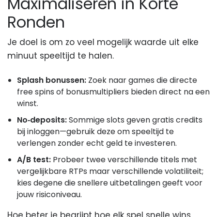
Maximaliseren in Korte
Ronden
Je doel is om zo veel mogelijk waarde uit elke
minuut speeltijd te halen.
Splash bonussen:
Zoek naar games die directe
free spins of bonusmultipliers bieden direct na een
winst.
No‑deposits:
Sommige slots geven gratis credits
bij inloggen—gebruik deze om speeltijd te
verlengen zonder echt geld te investeren.
A/B test:
Probeer twee verschillende titels met
vergelijkbare RTPs maar verschillende volatiliteit;
kies degene die snellere uitbetalingen geeft voor
jouw risiconiveau.
Hoe beter je begrijpt hoe elk spel snelle wins