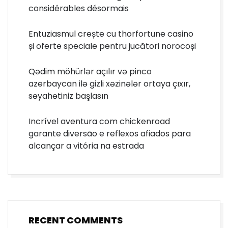
considérables désormais
Entuziasmul crește cu thorfortune casino
și oferte speciale pentru jucători norocoși
Qədim möhürlər açılır və pinco
azerbaycan ilə gizli xəzinələr ortaya çıxır,
səyahətiniz başlasın
Incrível aventura com chickenroad
garante diversão e reflexos afiados para
alcançar a vitória na estrada
RECENT COMMENTS