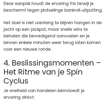
Deze aanpak houdt de ervaring fris terwijl je
beschermt tegen plotselinge bankroll‑uitputting.
Het doel is niet urenlang te blijven hangen in de
jacht op een jackpot, maar snelle wins te
behalen die bevredigend aanvoelen en je
binnen enkele minuten weer terug laten komen
voor een nieuwe ronde.
4. Beslissingsmomenten –
Het Ritme van je Spin
Cyclus
Je snelheid van handelen beïnvloedt je
ervaring direct.