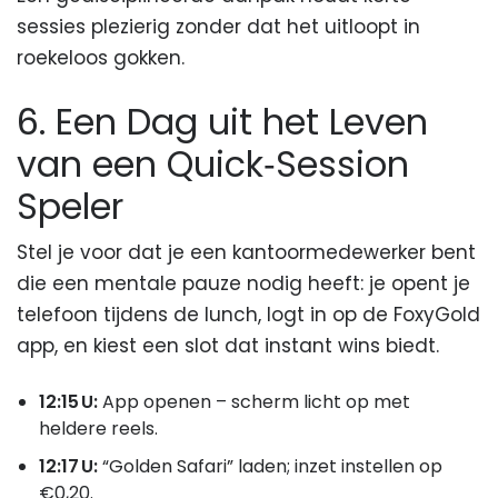
sessies plezierig zonder dat het uitloopt in
roekeloos gokken.
6. Een Dag uit het Leven
van een Quick‑Session
Speler
Stel je voor dat je een kantoormedewerker bent
die een mentale pauze nodig heeft: je opent je
telefoon tijdens de lunch, logt in op de FoxyGold
app, en kiest een slot dat instant wins biedt.
12:15 U:
App openen – scherm licht op met
heldere reels.
12:17 U:
“Golden Safari” laden; inzet instellen op
€0,20.