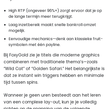
High RTP (ongeveer 96%+) zorgt ervoor dat je op
de lange termijn meer terugkrijgt.
Laag inzetbereik maakt snelle bankroll‑omzet
mogelijk.
Eenvoudige mechanics—denk aan klassieke fruit-
symbolen met één payline.
Bij FoxyGold zie je titels die moderne graphics
combineren met traditionele thema’s—zoals
“Wild Cat” of “Golden Safari.” Het belangrijkste is
dat ze instant win triggers hebben en minimale
tijd tussen spins.
Wanneer je geen uren besteedt aan het leren
van een complexe lay-out, kun je je volledig
richten op de spanning van de volgende