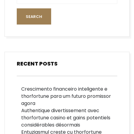
SEARCH
RECENT POSTS
Crescimento financeiro inteligente e
thorfortune para um futuro promissor
agora
Authentique divertissement avec
thorfortune casino et gains potentiels
considérables désormais
Entuziasmul crește cu thorfortune