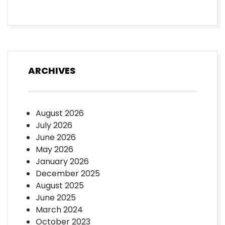
ARCHIVES
August 2026
July 2026
June 2026
May 2026
January 2026
December 2025
August 2025
June 2025
March 2024
October 2023