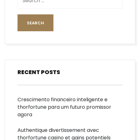
RECENT POSTS
Crescimento financeiro inteligente e
thorfortune para um futuro promissor
agora
Authentique divertissement avec
thorfortune casino et gains potentiels