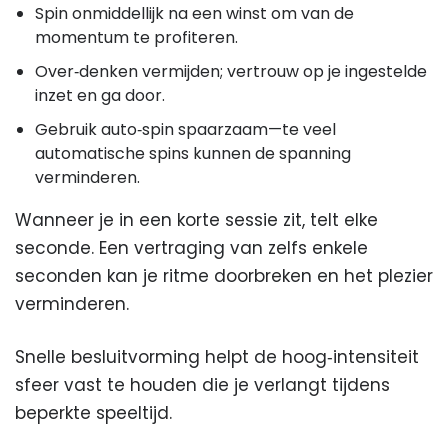
Spin onmiddellijk na een winst om van de
momentum te profiteren.
Over‑denken vermijden; vertrouw op je ingestelde
inzet en ga door.
Gebruik auto‑spin spaarzaam—te veel
automatische spins kunnen de spanning
verminderen.
Wanneer je in een korte sessie zit, telt elke
seconde. Een vertraging van zelfs enkele
seconden kan je ritme doorbreken en het plezier
verminderen.
Snelle besluitvorming helpt de hoog‑intensiteit
sfeer vast te houden die je verlangt tijdens
beperkte speeltijd.