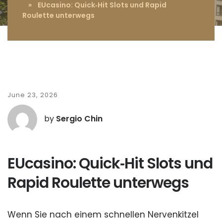
» EUcasino: Quick‑Hit Slots und Rapid
Roulette unterwegs
June 23, 2026
by
Sergio Chin
EUcasino: Quick‑Hit Slots und
Rapid Roulette unterwegs
Wenn Sie nach einem schnellen Nervenkitzel