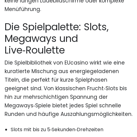
keine langen Ladebildschirme oder komplexe
Menüführung.
Die Spielpalette: Slots,
Megaways und
Live‑Roulette
Die Spielbibliothek von EUcasino wirkt wie eine
kuratierte Mischung aus energiegeladenen
Titeln, die perfekt für kurze Spielphasen
geeignet sind. Von klassischen Frucht‑Slots bis
hin zur mehrschichtigen Spannung der
Megaways‑Spiele bietet jedes Spiel schnelle
Runden und häufige Auszahlungsmöglichkeiten.
Slots mit bis zu 5‑Sekunden‑Drehzeiten