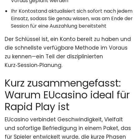
Voraus geplant werden
Ihr Kontostand aktualisiert sich sofort nach jedem
Einsatz, sodass Sie genau wissen, was am Ende der
Session für eine Auszahlung bereitsteht
Der Schlüssel ist, ein Konto bereit zu haben und
die schnellste verfügbare Methode im Voraus
zu kennen—ein Teil der disziplinierten
Kurz‑Session‑Planung.
Kurz zusammengefasst:
Warum EUcasino ideal für
Rapid Play ist
EUcasino verbindet Geschwindigkeit, Vielfalt
und sofortige Befriedigung in einem Paket, das
für Spieler entwickelt wurde, die kurze Phasen