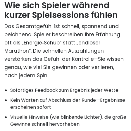
Wie sich Spieler während
kurzer Spielsessions fühlen
Das Gesamtgefühl ist schnell, spannend und
belohnend. Spieler beschreiben ihre Erfahrung
oft als „Energie‑Schub“ statt „endloser
Marathon“. Die schnellen Auszahlungen
verstärken das Gefühl der Kontrolle—Sie wissen
genau, wie viel Sie gewinnen oder verlieren,
nach jedem Spin.
Sofortiges Feedback zum Ergebnis jeder Wette
Kein Warten auf Abschluss der Runde—Ergebnisse
erscheinen sofort
Visuelle Hinweise (wie blinkende Lichter), die große
Gewinne schnell hervorheben