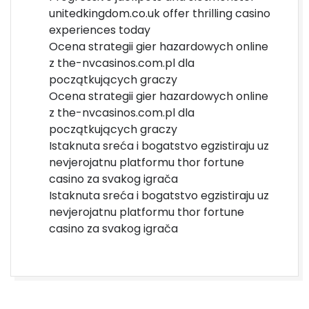
unitedkingdom.co.uk offer thrilling casino
experiences today
Ocena strategii gier hazardowych online
z the-nvcasinos.com.pl dla
początkujących graczy
Ocena strategii gier hazardowych online
z the-nvcasinos.com.pl dla
początkujących graczy
Istaknuta sreća i bogatstvo egzistiraju uz
nevjerojatnu platformu thor fortune
casino za svakog igrača
Istaknuta sreća i bogatstvo egzistiraju uz
nevjerojatnu platformu thor fortune
casino za svakog igrača