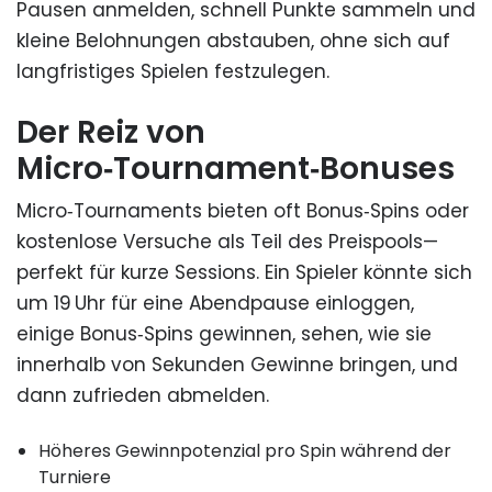
Pausen anmelden, schnell Punkte sammeln und
kleine Belohnungen abstauben, ohne sich auf
langfristiges Spielen festzulegen.
Der Reiz von
Micro‑Tournament‑Bonuses
Micro‑Tournaments bieten oft Bonus‑Spins oder
kostenlose Versuche als Teil des Preispools—
perfekt für kurze Sessions. Ein Spieler könnte sich
um 19 Uhr für eine Abendpause einloggen,
einige Bonus‑Spins gewinnen, sehen, wie sie
innerhalb von Sekunden Gewinne bringen, und
dann zufrieden abmelden.
Höheres Gewinnpotenzial pro Spin während der
Turniere