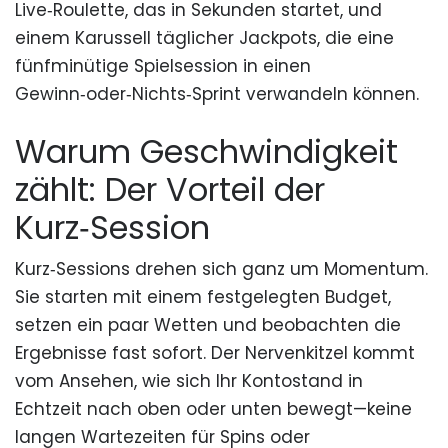
Live‑Roulette, das in Sekunden startet, und
einem Karussell täglicher Jackpots, die eine
fünfminütige Spielsession in einen
Gewinn‑oder‑Nichts‑Sprint verwandeln können.
Warum Geschwindigkeit
zählt: Der Vorteil der
Kurz‑Session
Kurz‑Sessions drehen sich ganz um Momentum.
Sie starten mit einem festgelegten Budget,
setzen ein paar Wetten und beobachten die
Ergebnisse fast sofort. Der Nervenkitzel kommt
vom Ansehen, wie sich Ihr Kontostand in
Echtzeit nach oben oder unten bewegt—keine
langen Wartezeiten für Spins oder