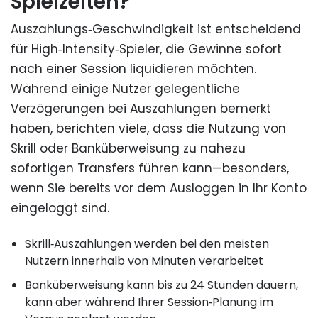
Spielzeiten?
Auszahlungs‑Geschwindigkeit ist entscheidend
für High‑Intensity‑Spieler, die Gewinne sofort
nach einer Session liquidieren möchten.
Während einige Nutzer gelegentliche
Verzögerungen bei Auszahlungen bemerkt
haben, berichten viele, dass die Nutzung von
Skrill oder Banküberweisung zu nahezu
sofortigen Transfers führen kann—besonders,
wenn Sie bereits vor dem Ausloggen in Ihr Konto
eingeloggt sind.
Skrill‑Auszahlungen werden bei den meisten
Nutzern innerhalb von Minuten verarbeitet
Banküberweisung kann bis zu 24 Stunden dauern,
kann aber während Ihrer Session‑Planung im