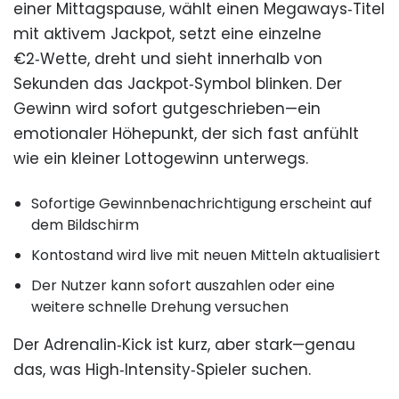
einer Mittagspause, wählt einen Megaways‑Titel
mit aktivem Jackpot, setzt eine einzelne
€2‑Wette, dreht und sieht innerhalb von
Sekunden das Jackpot‑Symbol blinken. Der
Gewinn wird sofort gutgeschrieben—ein
emotionaler Höhepunkt, der sich fast anfühlt
wie ein kleiner Lottogewinn unterwegs.
Sofortige Gewinnbenachrichtigung erscheint auf
dem Bildschirm
Kontostand wird live mit neuen Mitteln aktualisiert
Der Nutzer kann sofort auszahlen oder eine
weitere schnelle Drehung versuchen
Der Adrenalin‑Kick ist kurz, aber stark—genau
das, was High‑Intensity‑Spieler suchen.