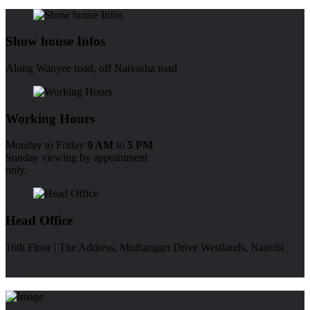
Show house Infos
Along Wanyee road, off Naivasha road
Working Hours
Monday to Friday
9 AM
to
5 PM
Sunday viewing by appointment
only.
Head Office
16th Floor | The Address, Muthangari Drive Westlands, Nairobi