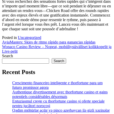
Si vous recherchez des sensations fortes rapides qui s’intègrent dans
n’importe quel moment libre—que ce soit pendant le déjeuner ou en
attendant un rendez-vous—Chicken Road offre des rounds rapides
avec des enjeux élevés et une gratification instantanée. Commencez
d’abord en mode démo pour ressentir le rythme, puis passez à
l’argent réel lorsque vous êtes prêt. Lancez-vous dès maintenant et
que chaque saut soit une poussée d’adrénaline !
Posted in
Uncategorized
Post
AviaMasters: Skies de ritmo rápido para ganancias rápidas
Wonaco Casino Review – Nopeat, mobiiliystävälliset kolikkopelit ja
navigation
Live-pelit
Search
Search
Recent Posts
Crescimento financeiro inteligente e thorfortune para um
futuro promissor agora
Authentique divertissement avec thorfortune casino et gains
potentiels considérables désormais
Entuziasmul crește cu thorfortune casino și oferte speciale
pentru jucători norocoși
Qədim möhürlər açılır və pinco azerbaycan ilə gizli xəzinələr