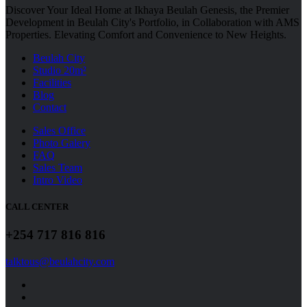
Discover Your Ideal Home at Ikhaya Beulah Genesis, the Premier
Development in Beulah City's Portfolio, in Collaboration with AMS
Properties. Elevating Comfort and Convenience to New Heights.
Beulah City
Studio 20m²
Facilities
Blog
Contact
Sales Office
Photo Galery
FAQ
Sales Team
Intro Video
CALL CENTER
+254 717 816 816
talktous@beulahcity.com