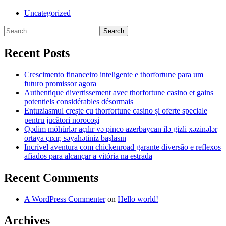
Uncategorized
Search
for:
Recent Posts
Crescimento financeiro inteligente e thorfortune para um
futuro promissor agora
Authentique divertissement avec thorfortune casino et gains
potentiels considérables désormais
Entuziasmul crește cu thorfortune casino și oferte speciale
pentru jucători norocoși
Qədim möhürlər açılır və pinco azerbaycan ilə gizli xəzinələr
ortaya çıxır, səyahətiniz başlasın
Incrível aventura com chickenroad garante diversão e reflexos
afiados para alcançar a vitória na estrada
Recent Comments
A WordPress Commenter
on
Hello world!
Archives