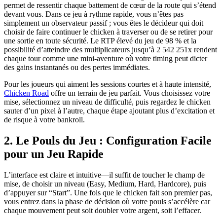
permet de ressentir chaque battement de cœur de la route qui s’étend
devant vous. Dans ce jeu à rythme rapide, vous n’êtes pas
simplement un observateur passif ; vous êtes le décideur qui doit
choisir de faire continuer le chicken à traverser ou de se retirer pour
une sortie en toute sécurité. Le RTP élevé du jeu de 98 % et la
possibilité d’atteindre des multiplicateurs jusqu’à 2 542 251x rendent
chaque tour comme une mini‑aventure où votre timing peut dicter
des gains instantanés ou des pertes immédiates.
Pour les joueurs qui aiment les sessions courtes et à haute intensité,
Chicken Road
offre un terrain de jeu parfait. Vous choisissez votre
mise, sélectionnez un niveau de difficulté, puis regardez le chicken
sauter d’un pixel à l’autre, chaque étape ajoutant plus d’excitation et
de risque à votre bankroll.
2. Le Pouls du Jeu : Configuration Facile
pour un Jeu Rapide
L’interface est claire et intuitive—il suffit de toucher le champ de
mise, de choisir un niveau (Easy, Medium, Hard, Hardcore), puis
d’appuyer sur “Start”. Une fois que le chicken fait son premier pas,
vous entrez dans la phase de décision où votre pouls s’accélère car
chaque mouvement peut soit doubler votre argent, soit l’effacer.