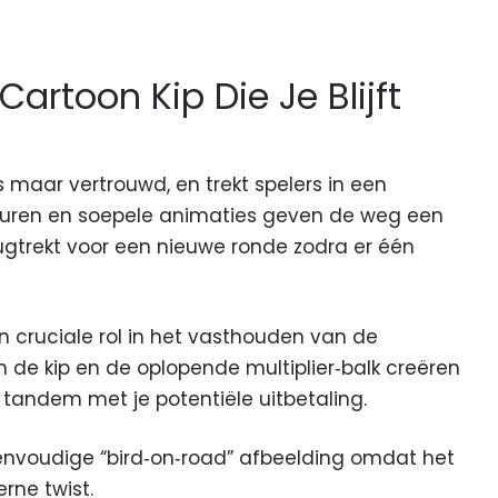
artoon Kip Die Je Blijft
s maar vertrouwd, en trekt spelers in een
kleuren en soepele animaties geven de weg een
gtrekt voor een nieuwe ronde zodra er één
en cruciale rol in het vasthouden van de
de kip en de oplopende multiplier‑balk creëren
 tandem met je potentiële uitbetaling.
nvoudige “bird‑on‑road” afbeelding omdat het
rne twist.