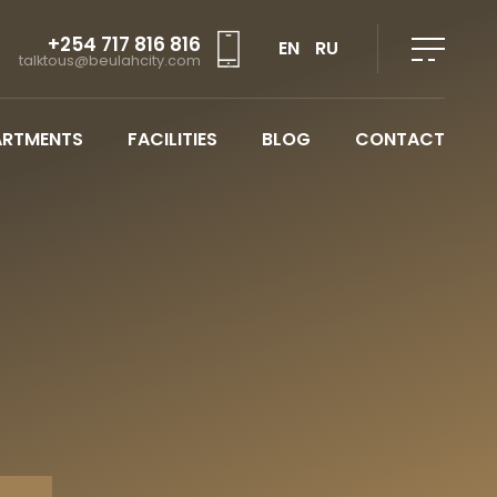
+254 717 816 816
EN
RU
talktous@beulahcity.com
ARTMENTS
FACILITIES
BLOG
CONTACT