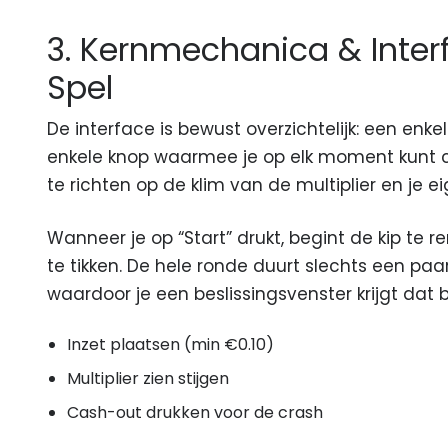
3. Kernmechanica & Inter
Spel
De interface is bewust overzichtelijk: een enke
enkele knop waarmee je op elk moment kunt c
te richten op de klim van de multiplier en je e
Wanneer je op “Start” drukt, begint de kip te 
te tikken. De hele ronde duurt slechts een pa
waardoor je een beslissingsvenster krijgt dat bi
Inzet plaatsen (min €0.10)
Multiplier zien stijgen
Cash-out drukken voor de crash