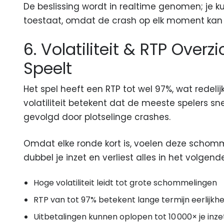
De beslissing wordt in realtime genomen; je ku
toestaat, omdat de crash op elk moment kan 
6. Volatiliteit & RTP Overz
Speelt
Het spel heeft een RTP tot wel 97%, wat redelijk 
volatiliteit betekent dat de meeste spelers 
gevolgd door plotselinge crashes.
Omdat elke ronde kort is, voelen deze schom
dubbel je inzet en verliest alles in het volgend
Hoge volatiliteit leidt tot grote schommelingen
RTP van tot 97% betekent lange termijn eerlijkh
Uitbetalingen kunnen oplopen tot 10 000× je inze