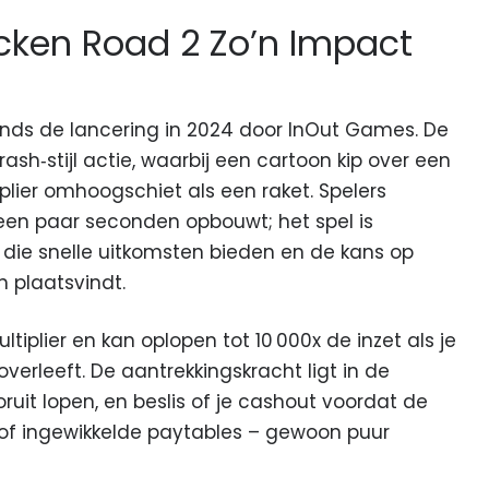
icken Road 2 Zo’n Impact
inds de lancering in 2024 door InOut Games. De
ash‑stijl actie, waarbij een cartoon kip over een
tiplier omhoogschiet als een raket. Spelers
 een paar seconden opbouwt; het spel is
 die snelle uitkomsten bieden en de kans op
h plaatsvindt.
iplier en kan oplopen tot 10 000x de inzet als je
erleeft. De aantrekkingskracht ligt in de
oruit lopen, en beslis of je cashout voordat de
 of ingewikkelde paytables – gewoon puur