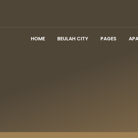
HOME
BEULAH CITY
PAGES
AP