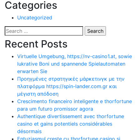
Categories
Uncategorized
Search
for:
Recent Posts
Virtuelle Umgebung, https://nv-casino1.at, sowie
lukrative Boni und spannende Spielautomaten
erwarten Sie
Προηγμένες στρατηγικές μάρκετινγκ με την
πλατφόρμα https://spin-lander.com.gr και
μέγιστη απόδοση
Crescimento financeiro inteligente e thorfortune
para um futuro promissor agora
Authentique divertissement avec thorfortune
casino et gains potentiels considérables
désormais
Entuziasmul crește cu thorfortune casino și