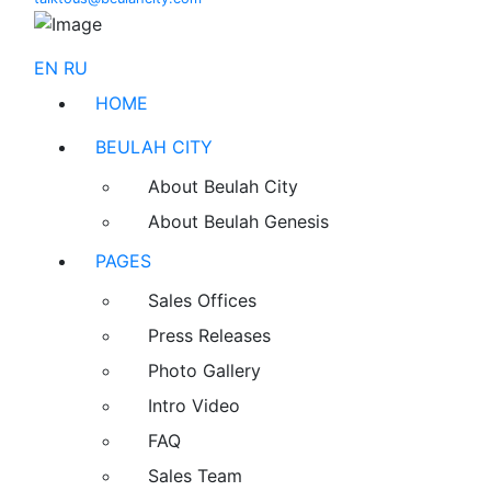
EN
RU
HOME
BEULAH CITY
About Beulah City
About Beulah Genesis
PAGES
Sales Offices
Press Releases
Photo Gallery
Intro Video
FAQ
Sales Team