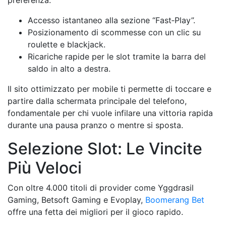
preferenza.
Accesso istantaneo alla sezione “Fast‑Play”.
Posizionamento di scommesse con un clic su
roulette e blackjack.
Ricariche rapide per le slot tramite la barra del
saldo in alto a destra.
Il sito ottimizzato per mobile ti permette di toccare e
partire dalla schermata principale del telefono,
fondamentale per chi vuole infilare una vittoria rapida
durante una pausa pranzo o mentre si sposta.
Selezione Slot: Le Vincite
Più Veloci
Con oltre 4.000 titoli di provider come Yggdrasil
Gaming, Betsoft Gaming e Evoplay,
Boomerang Bet
offre una fetta dei migliori per il gioco rapido.