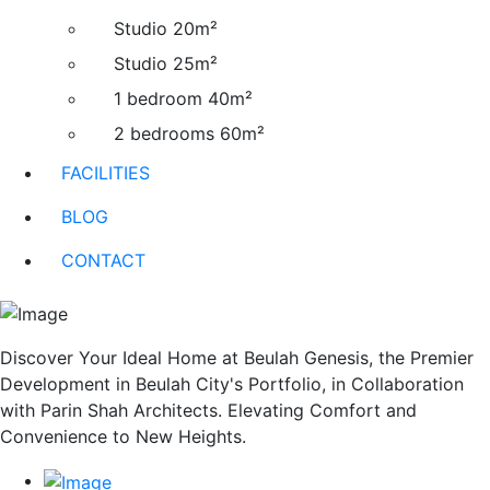
Studio 20m²
Studio 25m²
1 bedroom 40m²
2 bedrooms 60m²
FACILITIES
BLOG
CONTACT
Discover Your Ideal Home at Beulah Genesis, the Premier
Development in Beulah City's Portfolio, in Collaboration
with Parin Shah Architects. Elevating Comfort and
Convenience to New Heights.