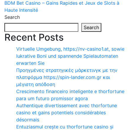
navigation
BDM Bet Casino – Gains Rapides et Jeux de Slots à
Haute Intensité
Search
Search
Recent Posts
Virtuelle Umgebung, https://nv-casino1.at, sowie
lukrative Boni und spannende Spielautomaten
erwarten Sie
Προηγμένες στρατηγικές μάρκετινγκ με την
πλατφόρμα https://spin-lander.com.gr και
μέγιστη απόδοση
Crescimento financeiro inteligente e thorfortune
para um futuro promissor agora
Authentique divertissement avec thorfortune
casino et gains potentiels considérables
désormais
Entuziasmul crește cu thorfortune casino și