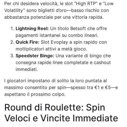
Per chi desidera velocità, le slot “High RTP” e “Low
Volatility” sono biglietti d’oro—basso rischio con
abbastanza potenziale per una vittoria rapida.
Lightning Reel:
Un titolo Betsoft che offre
pagamenti istantanei su combo lineari.
Quick Fire:
Slot Evoplay a spin rapido con
moltiplicatori attivi a metà gioco.
Speedster Bingo:
Una variante di bingo che
consegna rapide linee completate e cashout
immediati.
I giocatori impostano di solito la loro puntata al
massimo consentito per spin—spesso tra €1 e €5—e
aspettano il prossimo colpo.
Round di Roulette: Spin
Veloci e Vincite Immediate