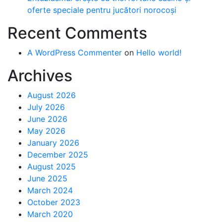
oferte speciale pentru jucători norocoși
Recent Comments
A WordPress Commenter
on
Hello world!
Archives
August 2026
July 2026
June 2026
May 2026
January 2026
December 2025
August 2025
June 2025
March 2024
October 2023
March 2020