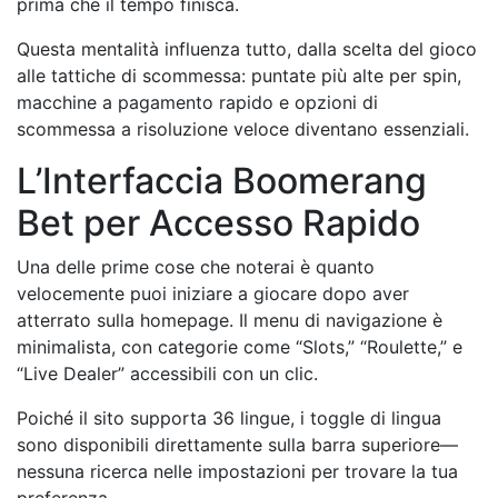
prima che il tempo finisca.
Questa mentalità influenza tutto, dalla scelta del gioco
alle tattiche di scommessa: puntate più alte per spin,
macchine a pagamento rapido e opzioni di
scommessa a risoluzione veloce diventano essenziali.
L’Interfaccia Boomerang
Bet per Accesso Rapido
Una delle prime cose che noterai è quanto
velocemente puoi iniziare a giocare dopo aver
atterrato sulla homepage. Il menu di navigazione è
minimalista, con categorie come “Slots,” “Roulette,” e
“Live Dealer” accessibili con un clic.
Poiché il sito supporta 36 lingue, i toggle di lingua
sono disponibili direttamente sulla barra superiore—
nessuna ricerca nelle impostazioni per trovare la tua