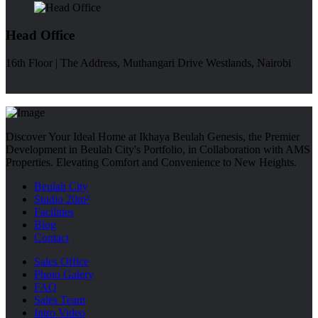
Head Office
16th Floor | The Address, Muthangari Drive Westlands, Nairobi
Discover Your Ideal Home at Ikhaya Beulah Genesis, the Premier
Development in Beulah City's Portfolio, in Collaboration with AMS
Properties. Elevating Comfort and Convenience to New Heights.
Beulah City
Studio 20m²
Facilities
Blog
Contact
Sales Office
Photo Galery
FAQ
Sales Team
Intro Video