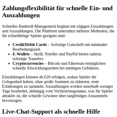
Zahlungsflexibilität für schnelle Ein- und
Auszahlungen
Schnelles Bankroll-Management beginnt mit zügigen Einzahlungen
und Auszahlungen. Die Plattform unterstützt mehrere Methoden, die
für schnelllebige Spieler geeignet sind:
Credit/Debit Cards
– Sofortige Gutschrift mit minimaler
Bearbeitungszeit.
E‑Wallets
– Skrill, Neteller und PayPal bieten nahezu
sofortige Transfers.
Cryptocurrencies
– Bitcoin und Ethereum ermöglichen
schnelle Abwicklungszeiten bei niedrigen Gebühren.
Einzahlungen können ab €20 erfolgen, sodass Spieler die
Gelegenheit haben, ohne große Summen zu riskieren, erste
Erfahrungen zu sammeln. Auszahlungen werden innerhalb weniger
Tage bearbeitet, abhängig vom Verifizierungsstatus, was für Spieler
attraktiv ist, die schnelle Gewinne über langfristiges Ansammeln
bevorzugen.
Live-Chat-Support als schnelle Hilfe