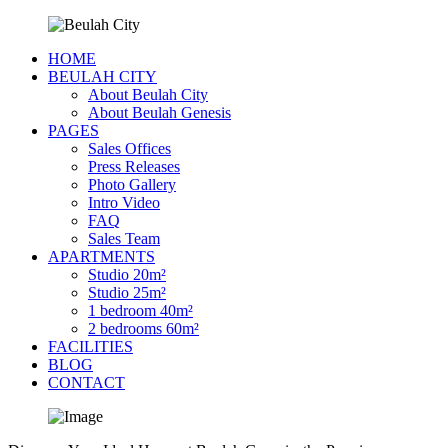
HOME
BEULAH CITY
About Beulah City
About Beulah Genesis
PAGES
Sales Offices
Press Releases
Photo Gallery
Intro Video
FAQ
Sales Team
APARTMENTS
Studio 20m²
Studio 25m²
1 bedroom 40m²
2 bedrooms 60m²
FACILITIES
BLOG
CONTACT