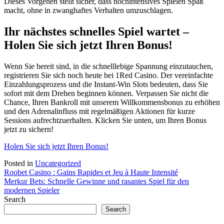
Dieses Vorgehen stellt sicher, dass hochintensives Spielen Spaß
macht, ohne in zwanghaftes Verhalten umzuschlagen.
Ihr nächstes schnelles Spiel wartet –
Holen Sie sich jetzt Ihren Bonus!
Wenn Sie bereit sind, in die schnelllebige Spannung einzutauchen,
registrieren Sie sich noch heute bei 1Red Casino. Der vereinfachte
Einzahlungsprozess und die Instant‑Win Slots bedeuten, dass Sie
sofort mit dem Drehen beginnen können. Verpassen Sie nicht die
Chance, Ihren Bankroll mit unserem Willkommensbonus zu erhöhen
und den Adrenalinfluss mit regelmäßigen Aktionen für kurze
Sessions aufrechtzuerhalten. Klicken Sie unten, um Ihren Bonus
jetzt zu sichern!
Holen Sie sich jetzt Ihren Bonus!
Posted in
Uncategorized
Post
Roobet Casino : Gains Rapides et Jeu à Haute Intensité
Merkur Bets: Schnelle Gewinne und rasantes Spiel für den
navigation
modernen Spieler
Search
Search