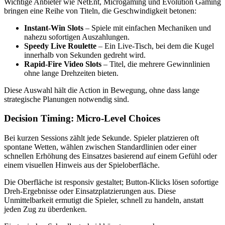
Wichtige Anbieter wie NetEnt, Microgaming und Evolution Gaming
bringen eine Reihe von Titeln, die Geschwindigkeit betonen:
Instant‑Win Slots
– Spiele mit einfachen Mechaniken und
nahezu sofortigen Auszahlungen.
Speedy Live Roulette
– Ein Live-Tisch, bei dem die Kugel
innerhalb von Sekunden gedreht wird.
Rapid‑Fire Video Slots
– Titel, die mehrere Gewinnlinien
ohne lange Drehzeiten bieten.
Diese Auswahl hält die Action in Bewegung, ohne dass lange
strategische Planungen notwendig sind.
Decision Timing: Micro‑Level Choices
Bei kurzen Sessions zählt jede Sekunde. Spieler platzieren oft
spontane Wetten, wählen zwischen Standardlinien oder einer
schnellen Erhöhung des Einsatzes basierend auf einem Gefühl oder
einem visuellen Hinweis aus der Spieloberfläche.
Die Oberfläche ist responsiv gestaltet; Button-Klicks lösen sofortige
Dreh-Ergebnisse oder Einsatzplatzierungen aus. Diese
Unmittelbarkeit ermutigt die Spieler, schnell zu handeln, anstatt
jeden Zug zu überdenken.