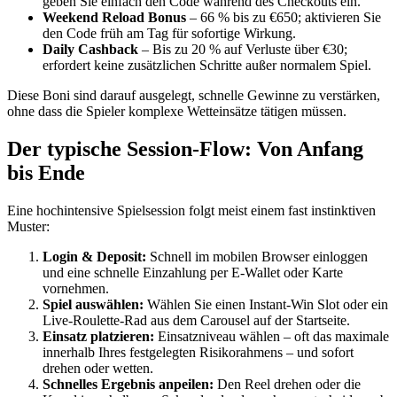
geben Sie einfach den Code während des Checkouts ein.
Weekend Reload Bonus
– 66 % bis zu €650; aktivieren Sie
den Code früh am Tag für sofortige Wirkung.
Daily Cashback
– Bis zu 20 % auf Verluste über €30;
erfordert keine zusätzlichen Schritte außer normalem Spiel.
Diese Boni sind darauf ausgelegt, schnelle Gewinne zu verstärken,
ohne dass die Spieler komplexe Wetteinsätze tätigen müssen.
Der typische Session-Flow: Von Anfang
bis Ende
Eine hochintensive Spielsession folgt meist einem fast instinktiven
Muster:
Login & Deposit:
Schnell im mobilen Browser einloggen
und eine schnelle Einzahlung per E‑Wallet oder Karte
vornehmen.
Spiel auswählen:
Wählen Sie einen Instant‑Win Slot oder ein
Live-Roulette-Rad aus dem Carousel auf der Startseite.
Einsatz platzieren:
Einsatzniveau wählen – oft das maximale
innerhalb Ihres festgelegten Risikorahmens – und sofort
drehen oder wetten.
Schnelles Ergebnis anpeilen:
Den Reel drehen oder die