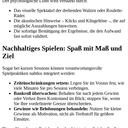
Der psychologische Lohn wird verstärkt durch:
Das visuelle Spektakel der drehenden Walzen oder Roulette-
Räder.
Die akustischen Hinweise – Klicks und Klingeltöne –, die auf
mögliche Auszahlungen hinweisen.
Die sofortige Bestätigung der Ergebnisse, die den Aufwand
fast sofort validiert.
Nachhaltiges Spielen: Spaß mit Maß und
Ziel
Sogar bei kurzen Sessions können verantwortungsvolle
Spielpraktiken nahtlos integriert werden:
Zeiteinschränkungen setzen:
Legen Sie im Voraus fest, wie
viele Minuten Sie pro Session verbringen.
Bankroll überwachen:
Behalten Sie nach jedem Gewinn
oder Verlust Ihren Kontostand im Blick; stoppen Sie, wenn
Sie Ihre vordefinierte Grenze überschreiten.
Gewinne wie Belohnungen behandeln:
Nutzen Sie kleine
Gewinne als Motivation, nicht als Treibstoff für größere
Einsätze.