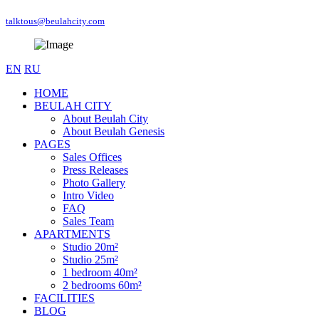
talktous@beulahcity.com
EN
RU
HOME
BEULAH CITY
About Beulah City
About Beulah Genesis
PAGES
Sales Offices
Press Releases
Photo Gallery
Intro Video
FAQ
Sales Team
APARTMENTS
Studio 20m²
Studio 25m²
1 bedroom 40m²
2 bedrooms 60m²
FACILITIES
BLOG